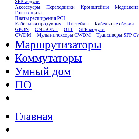
SFP модули
Аксессуары
Переходники
Кронштейны
Медиаконв
Грозозащита
Платы расширения PCI
Кабельная продукция
Пигтейлы
Кабельные сборки
GPON
ONU/ONT
OLT
SFP-модули
CWDM
Мультиплексоры CWDM
Трансиверы SFP 
Маршрутизаторы
Коммутаторы
Умный дом
ПО
Главная