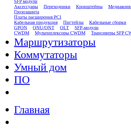
SFP модули
Аксессуары
Переходники
Кронштейны
Медиаконв
Грозозащита
Платы расширения PCI
Кабельная продукция
Пигтейлы
Кабельные сборки
GPON
ONU/ONT
OLT
SFP-модули
CWDM
Мультиплексоры CWDM
Трансиверы SFP 
Маршрутизаторы
Коммутаторы
Умный дом
ПО
Главная