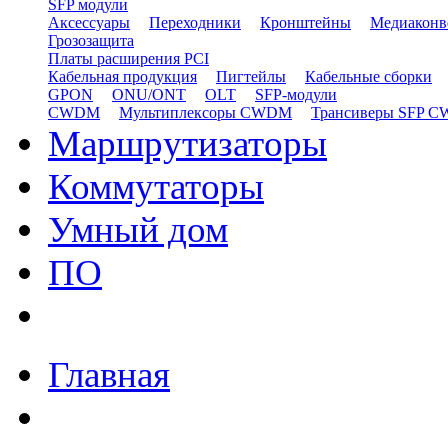
SFP модули
Аксессуары
Переходники
Кронштейны
Медиаконв
Грозозащита
Платы расширения PCI
Кабельная продукция
Пигтейлы
Кабельные сборки
GPON
ONU/ONT
OLT
SFP-модули
CWDM
Мультиплексоры CWDM
Трансиверы SFP 
Маршрутизаторы
Коммутаторы
Умный дом
ПО
Главная