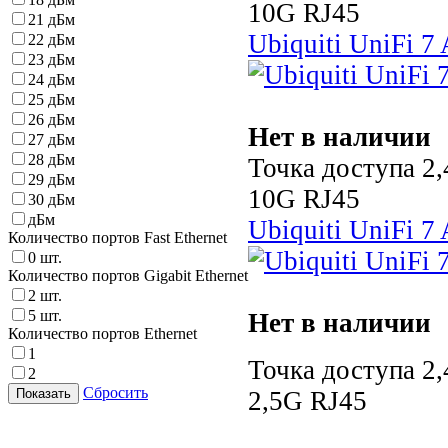
10G RJ45
21 дБм
Ubiquiti UniFi 7
22 дБм
23 дБм
24 дБм
25 дБм
26 дБм
Нет в наличии
27 дБм
28 дБм
Точка доступа 2
29 дБм
10G RJ45
30 дБм
дБм
Ubiquiti UniFi 7
Количество портов Fast Ethernet
0 шт.
Количество портов Gigabit Ethernet
2 шт.
5 шт.
Нет в наличии
Количество портов Ethernet
1
Точка доступа 2,
2
Сбросить
2,5G RJ45