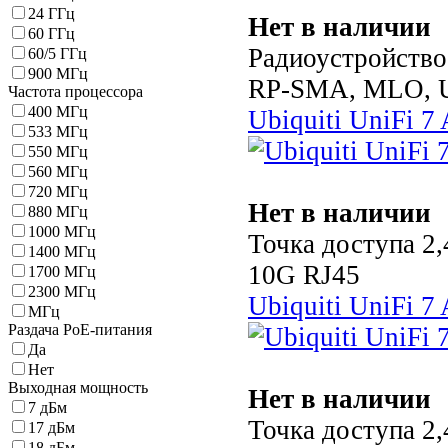
24 ГГц
Нет в наличии
60 ГГц
Радиоустройство 
60/5 ГГц
900 МГц
RP-SMA, MLO, U
Частота процессора
400 МГц
Ubiquiti UniFi 7
533 МГц
550 МГц
560 МГц
720 МГц
Нет в наличии
880 МГц
1000 МГц
Точка доступа 2
1400 МГц
10G RJ45
1700 МГц
2300 МГц
Ubiquiti UniFi 7
МГц
Раздача PoE-питания
Да
Нет
Выходная мощность
Нет в наличии
7 дБм
Точка доступа 2
17 дБм
18 дБм