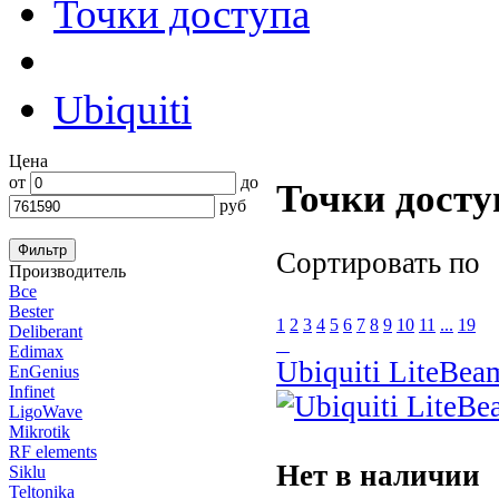
Точки доступа
Ubiquiti
Цена
от
до
Точки доступ
руб
Сортировать по
Производитель
Все
Bester
1
2
3
4
5
6
7
8
9
10
11
...
19
Deliberant
Edimax
Ubiquiti LiteBea
EnGenius
Infinet
LigoWave
Mikrotik
RF elements
Нет в наличии
Siklu
Teltonika