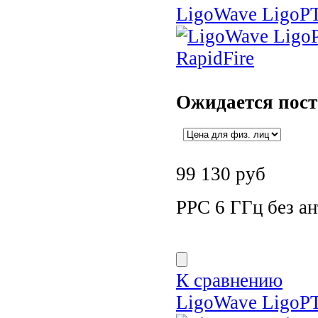
LigoWave LigoPT
Ожидается пос
99 130
руб
РРС 6 ГГц без ан
К сравнению
LigoWave LigoPT