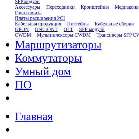
SFP модули
Аксессуары
Переходники
Кронштейны
Медиаконв
Грозозащита
Платы расширения PCI
Кабельная продукция
Пигтейлы
Кабельные сборки
GPON
ONU/ONT
OLT
SFP-модули
CWDM
Мультиплексоры CWDM
Трансиверы SFP 
Маршрутизаторы
Коммутаторы
Умный дом
ПО
Главная