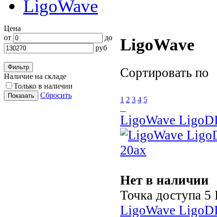
LigoWave
Цена
от
до
LigoWave
руб
Сортировать по
Наличие на складе
Только в наличии
Сбросить
1
2
3
4
5
LigoWave LigoD
Нет в наличии
Точка доступа 5 
LigoWave LigoDL