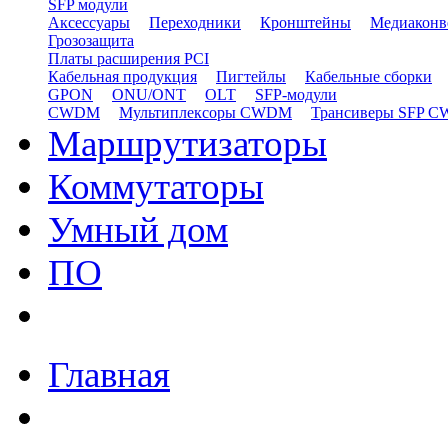
SFP модули
Аксессуары
Переходники
Кронштейны
Медиаконв
Грозозащита
Платы расширения PCI
Кабельная продукция
Пигтейлы
Кабельные сборки
GPON
ONU/ONT
OLT
SFP-модули
CWDM
Мультиплексоры CWDM
Трансиверы SFP 
Маршрутизаторы
Коммутаторы
Умный дом
ПО
Главная