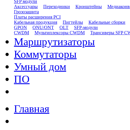
SFP модули
Аксессуары
Переходники
Кронштейны
Медиаконв
Грозозащита
Платы расширения PCI
Кабельная продукция
Пигтейлы
Кабельные сборки
GPON
ONU/ONT
OLT
SFP-модули
CWDM
Мультиплексоры CWDM
Трансиверы SFP 
Маршрутизаторы
Коммутаторы
Умный дом
ПО
Главная