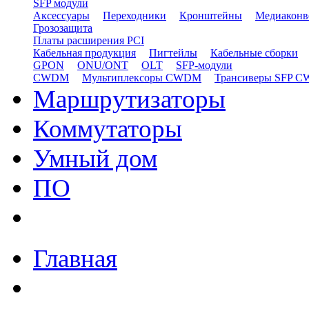
SFP модули
Аксессуары
Переходники
Кронштейны
Медиаконв
Грозозащита
Платы расширения PCI
Кабельная продукция
Пигтейлы
Кабельные сборки
GPON
ONU/ONT
OLT
SFP-модули
CWDM
Мультиплексоры CWDM
Трансиверы SFP 
Маршрутизаторы
Коммутаторы
Умный дом
ПО
Главная