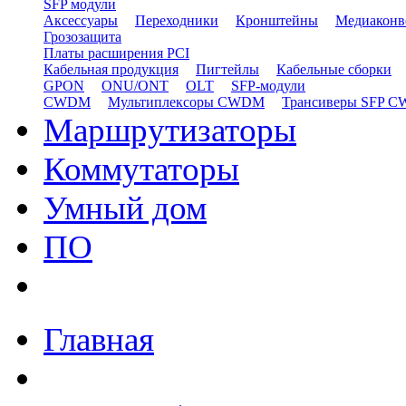
SFP модули
Аксессуары
Переходники
Кронштейны
Медиаконв
Грозозащита
Платы расширения PCI
Кабельная продукция
Пигтейлы
Кабельные сборки
GPON
ONU/ONT
OLT
SFP-модули
CWDM
Мультиплексоры CWDM
Трансиверы SFP 
Маршрутизаторы
Коммутаторы
Умный дом
ПО
Главная