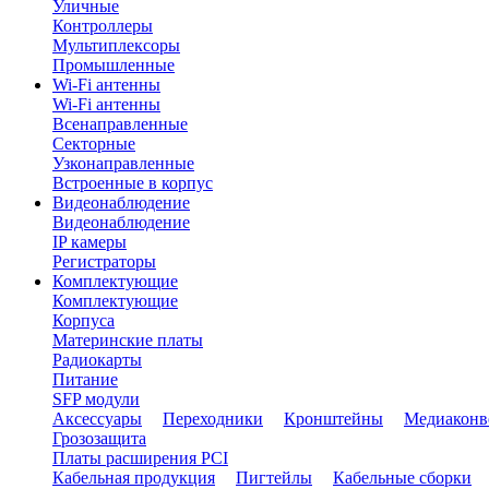
Уличные
Контроллеры
Мультиплексоры
Промышленные
Wi-Fi антенны
Wi-Fi антенны
Всенаправленные
Секторные
Узконаправленные
Встроенные в корпус
Видеонаблюдение
Видеонаблюдение
IP камеры
Регистраторы
Комплектующие
Комплектующие
Корпуса
Материнские платы
Радиокарты
Питание
SFP модули
Аксессуары
Переходники
Кронштейны
Медиаконв
Грозозащита
Платы расширения PCI
Кабельная продукция
Пигтейлы
Кабельные сборки