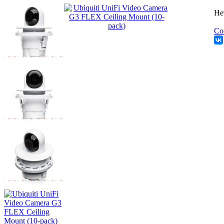
Не
Со