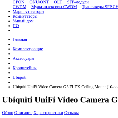
GPON
ONU/ONT
OLT
SFP-модули
CWDM
Мультиплексоры CWDM
Трансиверы SFP 
Маршрутизаторы
Коммутаторы
Умный дом
ПО
Главная
Комплектующие
Аксессуары
Кронштейны
Ubiquiti
Ubiquiti UniFi Video Camera G3 FLEX Ceiling Mount (10-pa
Ubiquiti UniFi Video Camera G
Обзор
Описание
Характеристики
Отзывы