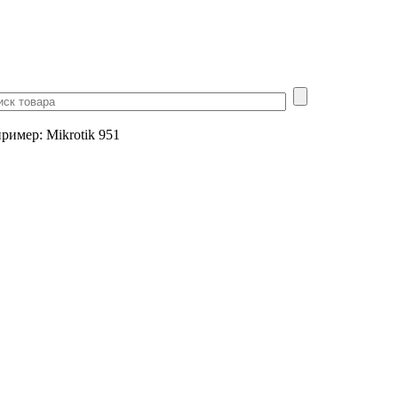
пример
:
Mikrotik 951