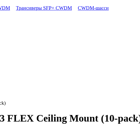
CWDM
Трансиверы SFP+ CWDM
CWDM-шасси
ck)
3 FLEX Ceiling Mount (10-pack