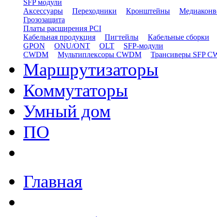
SFP модули
Аксессуары
Переходники
Кронштейны
Медиаконв
Грозозащита
Платы расширения PCI
Кабельная продукция
Пигтейлы
Кабельные сборки
GPON
ONU/ONT
OLT
SFP-модули
CWDM
Мультиплексоры CWDM
Трансиверы SFP 
Маршрутизаторы
Коммутаторы
Умный дом
ПО
Главная