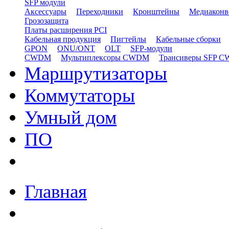
SFP модули
Аксессуары
Переходники
Кронштейны
Медиаконв
Грозозащита
Платы расширения PCI
Кабельная продукция
Пигтейлы
Кабельные сборки
GPON
ONU/ONT
OLT
SFP-модули
CWDM
Мультиплексоры CWDM
Трансиверы SFP 
Маршрутизаторы
Коммутаторы
Умный дом
ПО
Главная