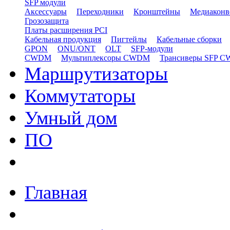
SFP модули
Аксессуары
Переходники
Кронштейны
Медиаконв
Грозозащита
Платы расширения PCI
Кабельная продукция
Пигтейлы
Кабельные сборки
GPON
ONU/ONT
OLT
SFP-модули
CWDM
Мультиплексоры CWDM
Трансиверы SFP 
Маршрутизаторы
Коммутаторы
Умный дом
ПО
Главная