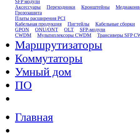
SFP модули
Аксессуары
Переходники
Кронштейны
Медиаконв
Грозозащита
Платы расширения PCI
Кабельная продукция
Пигтейлы
Кабельные сборки
GPON
ONU/ONT
OLT
SFP-модули
CWDM
Мультиплексоры CWDM
Трансиверы SFP 
Маршрутизаторы
Коммутаторы
Умный дом
ПО
Главная