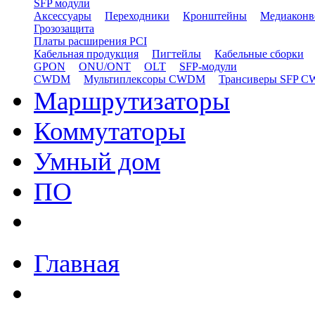
SFP модули
Аксессуары
Переходники
Кронштейны
Медиаконв
Грозозащита
Платы расширения PCI
Кабельная продукция
Пигтейлы
Кабельные сборки
GPON
ONU/ONT
OLT
SFP-модули
CWDM
Мультиплексоры CWDM
Трансиверы SFP 
Маршрутизаторы
Коммутаторы
Умный дом
ПО
Главная