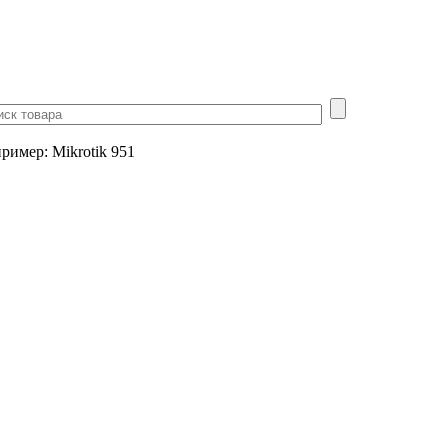
пример
:
Mikrotik 951