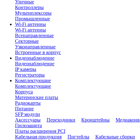
Уличные
Контроллеры
Мультиплексоры
Промышленные
Wi-Fi антенны
Wi-Fi антенны
Всенаправленные
Секторные
Узконаправленные
Встроенные в корпус
Видеонаблюдение
Видеонаблюдение
IP камеры
Регистраторы
Комплектующие
Комплектующие
Корпуса
Материнские платы
Радиокарты
Питание
SFP модули
Аксессуары
Переходники
Кронштейны
Медиаконв
Грозозащита
Платы расширения PCI
Кабельная продукция
Пигтейлы
Кабельные сборки