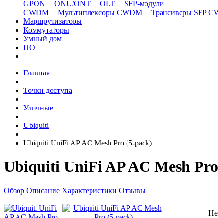
GPON
ONU/ONT
OLT
SFP-модули
CWDM
Мультиплексоры CWDM
Трансиверы SFP 
Маршрутизаторы
Коммутаторы
Умный дом
ПО
Главная
Точки доступа
Уличные
Ubiquiti
Ubiquiti UniFi AP AC Mesh Pro (5-pack)
Ubiquiti UniFi AP AC Mesh Pro
Обзор
Описание
Характеристики
Отзывы
Не