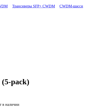
CWDM
Трансиверы SFP+ CWDM
CWDM-шасси
 (5-pack)
т в наличии