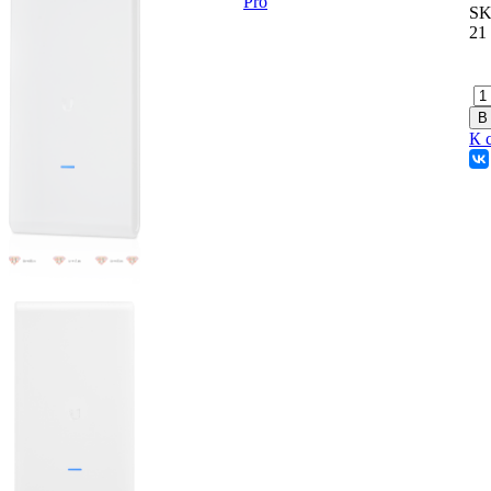
SK
21
К 