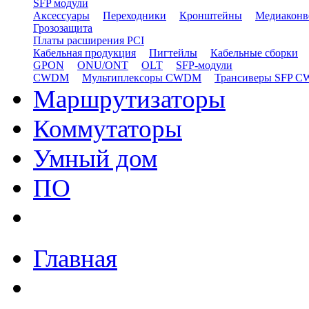
SFP модули
Аксессуары
Переходники
Кронштейны
Медиаконв
Грозозащита
Платы расширения PCI
Кабельная продукция
Пигтейлы
Кабельные сборки
GPON
ONU/ONT
OLT
SFP-модули
CWDM
Мультиплексоры CWDM
Трансиверы SFP 
Маршрутизаторы
Коммутаторы
Умный дом
ПО
Главная