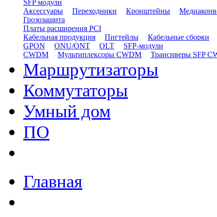
SFP модули
Аксессуары
Переходники
Кронштейны
Медиаконв
Грозозащита
Платы расширения PCI
Кабельная продукция
Пигтейлы
Кабельные сборки
GPON
ONU/ONT
OLT
SFP-модули
CWDM
Мультиплексоры CWDM
Трансиверы SFP 
Маршрутизаторы
Коммутаторы
Умный дом
ПО
Главная