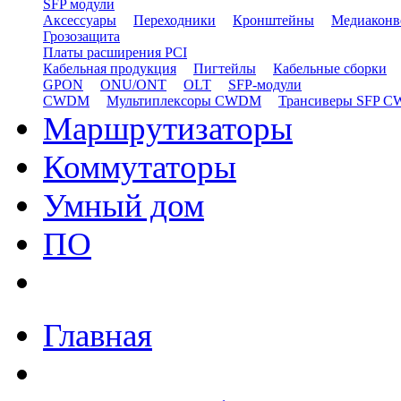
SFP модули
Аксессуары
Переходники
Кронштейны
Медиаконв
Грозозащита
Платы расширения PCI
Кабельная продукция
Пигтейлы
Кабельные сборки
GPON
ONU/ONT
OLT
SFP-модули
CWDM
Мультиплексоры CWDM
Трансиверы SFP 
Маршрутизаторы
Коммутаторы
Умный дом
ПО
Главная