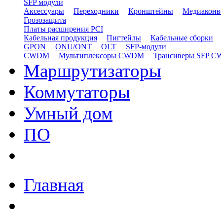
SFP модули
Аксессуары
Переходники
Кронштейны
Медиаконв
Грозозащита
Платы расширения PCI
Кабельная продукция
Пигтейлы
Кабельные сборки
GPON
ONU/ONT
OLT
SFP-модули
CWDM
Мультиплексоры CWDM
Трансиверы SFP 
Маршрутизаторы
Коммутаторы
Умный дом
ПО
Главная