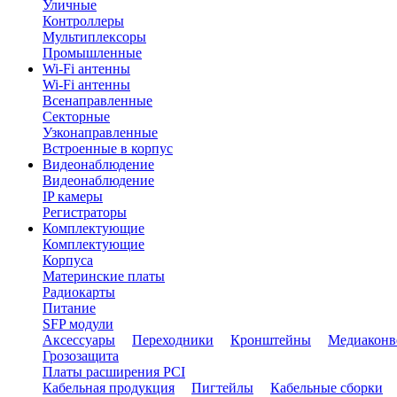
Уличные
Контроллеры
Мультиплексоры
Промышленные
Wi-Fi антенны
Wi-Fi антенны
Всенаправленные
Секторные
Узконаправленные
Встроенные в корпус
Видеонаблюдение
Видеонаблюдение
IP камеры
Регистраторы
Комплектующие
Комплектующие
Корпуса
Материнские платы
Радиокарты
Питание
SFP модули
Аксессуары
Переходники
Кронштейны
Медиаконв
Грозозащита
Платы расширения PCI
Кабельная продукция
Пигтейлы
Кабельные сборки