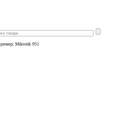
пример
:
Mikrotik 951