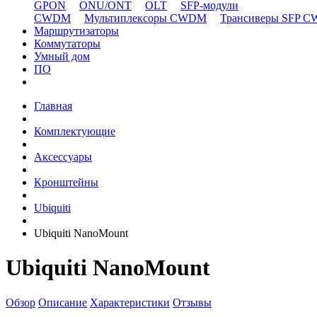
GPON
ONU/ONT
OLT
SFP-модули
CWDM
Мультиплексоры CWDM
Трансиверы SFP 
Маршрутизаторы
Коммутаторы
Умный дом
ПО
Главная
Комплектующие
Аксессуары
Кронштейны
Ubiquiti
Ubiquiti NanoMount
Ubiquiti NanoMount
Обзор
Описание
Характеристики
Отзывы