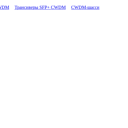
CWDM
Трансиверы SFP+ CWDM
CWDM-шасси