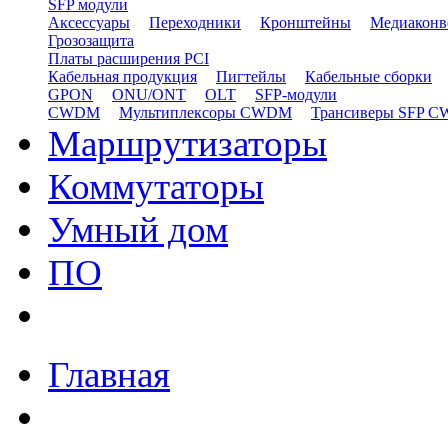
SFP модули
Аксессуары
Переходники
Кронштейны
Медиаконв
Грозозащита
Платы расширения PCI
Кабельная продукция
Пигтейлы
Кабельные сборки
GPON
ONU/ONT
OLT
SFP-модули
CWDM
Мультиплексоры CWDM
Трансиверы SFP 
Маршрутизаторы
Коммутаторы
Умный дом
ПО
Главная