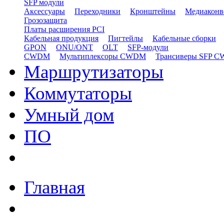
SFP модули
Аксессуары
Переходники
Кронштейны
Медиаконв
Грозозащита
Платы расширения PCI
Кабельная продукция
Пигтейлы
Кабельные сборки
GPON
ONU/ONT
OLT
SFP-модули
CWDM
Мультиплексоры CWDM
Трансиверы SFP 
Маршрутизаторы
Коммутаторы
Умный дом
ПО
Главная