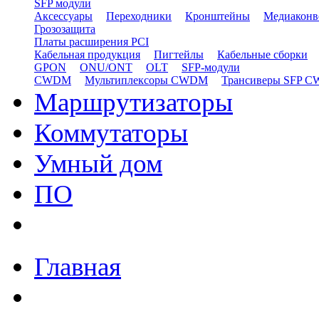
SFP модули
Аксессуары
Переходники
Кронштейны
Медиаконв
Грозозащита
Платы расширения PCI
Кабельная продукция
Пигтейлы
Кабельные сборки
GPON
ONU/ONT
OLT
SFP-модули
CWDM
Мультиплексоры CWDM
Трансиверы SFP 
Маршрутизаторы
Коммутаторы
Умный дом
ПО
Главная