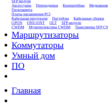
SFP модули
Аксессуары
Переходники
Кронштейны
Медиаконв
Грозозащита
Платы расширения PCI
Кабельная продукция
Пигтейлы
Кабельные сборки
GPON
ONU/ONT
OLT
SFP-модули
CWDM
Мультиплексоры CWDM
Трансиверы SFP 
Маршрутизаторы
Коммутаторы
Умный дом
ПО
Главная