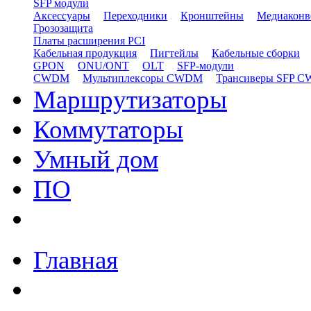
SFP модули
Аксессуары
Переходники
Кронштейны
Медиаконв
Грозозащита
Платы расширения PCI
Кабельная продукция
Пигтейлы
Кабельные сборки
GPON
ONU/ONT
OLT
SFP-модули
CWDM
Мультиплексоры CWDM
Трансиверы SFP 
Маршрутизаторы
Коммутаторы
Умный дом
ПО
Главная