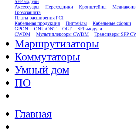
SFP модули
Аксессуары
Переходники
Кронштейны
Медиаконв
Грозозащита
Платы расширения PCI
Кабельная продукция
Пигтейлы
Кабельные сборки
GPON
ONU/ONT
OLT
SFP-модули
CWDM
Мультиплексоры CWDM
Трансиверы SFP 
Маршрутизаторы
Коммутаторы
Умный дом
ПО
Главная