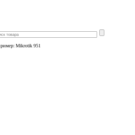
пример
:
Mikrotik 951