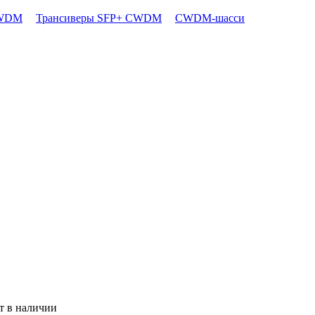
CWDM
Трансиверы SFP+ CWDM
CWDM-шасси
т в наличии