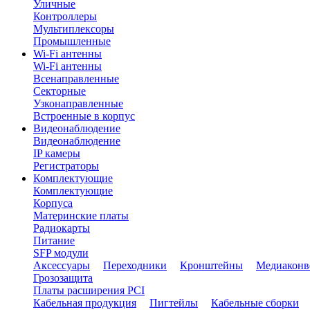
Уличные
Контроллеры
Мультиплексоры
Промышленные
Wi-Fi антенны
Wi-Fi антенны
Всенаправленные
Секторные
Узконаправленные
Встроенные в корпус
Видеонаблюдение
Видеонаблюдение
IP камеры
Регистраторы
Комплектующие
Комплектующие
Корпуса
Материнские платы
Радиокарты
Питание
SFP модули
Аксессуары
Переходники
Кронштейны
Медиаконв
Грозозащита
Платы расширения PCI
Кабельная продукция
Пигтейлы
Кабельные сборки