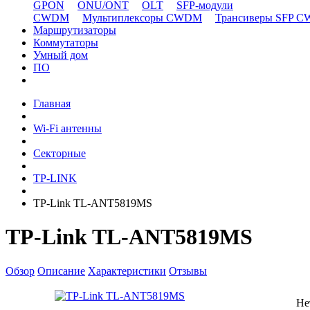
GPON
ONU/ONT
OLT
SFP-модули
CWDM
Мультиплексоры CWDM
Трансиверы SFP 
Маршрутизаторы
Коммутаторы
Умный дом
ПО
Главная
Wi-Fi антенны
Секторные
TP-LINK
TP-Link TL-ANT5819MS
TP-Link TL-ANT5819MS
Обзор
Описание
Характеристики
Отзывы
Не