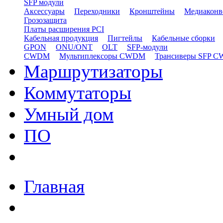
SFP модули
Аксессуары
Переходники
Кронштейны
Медиаконв
Грозозащита
Платы расширения PCI
Кабельная продукция
Пигтейлы
Кабельные сборки
GPON
ONU/ONT
OLT
SFP-модули
CWDM
Мультиплексоры CWDM
Трансиверы SFP 
Маршрутизаторы
Коммутаторы
Умный дом
ПО
Главная