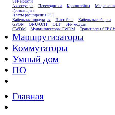
SFP модули
Аксессуары
Переходники
Кронштейны
Медиаконв
Грозозащита
Платы расширения PCI
Кабельная продукция
Пигтейлы
Кабельные сборки
GPON
ONU/ONT
OLT
SFP-модули
CWDM
Мультиплексоры CWDM
Трансиверы SFP 
Маршрутизаторы
Коммутаторы
Умный дом
ПО
Главная