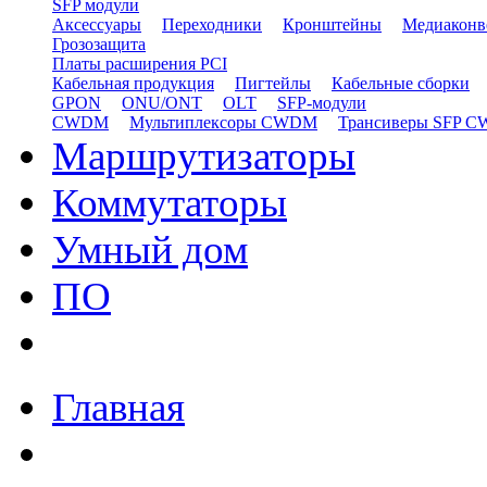
SFP модули
Аксессуары
Переходники
Кронштейны
Медиаконв
Грозозащита
Платы расширения PCI
Кабельная продукция
Пигтейлы
Кабельные сборки
GPON
ONU/ONT
OLT
SFP-модули
CWDM
Мультиплексоры CWDM
Трансиверы SFP 
Маршрутизаторы
Коммутаторы
Умный дом
ПО
Главная