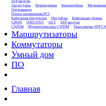
SFP модули
Аксессуары
Переходники
Кронштейны
Медиаконв
Грозозащита
Платы расширения PCI
Кабельная продукция
Пигтейлы
Кабельные сборки
GPON
ONU/ONT
OLT
SFP-модули
CWDM
Мультиплексоры CWDM
Трансиверы SFP 
Маршрутизаторы
Коммутаторы
Умный дом
ПО
Главная