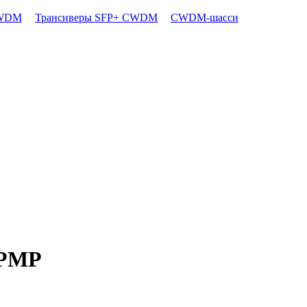
CWDM
Трансиверы SFP+ CWDM
CWDM-шасси
ePMP