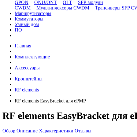
GPON
ONU/ONT
OLT
SFP-модули
CWDM
Мультиплексоры CWDM
Трансиверы SFP 
Маршрутизаторы
Коммутаторы
Умный дом
ПО
Главная
Комплектующие
Аксессуары
Кронштейны
RF elements
RF elements EasyBracket для ePMP
RF elements EasyBracket для 
Обзор
Описание
Характеристики
Отзывы