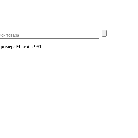
пример
:
Mikrotik 951