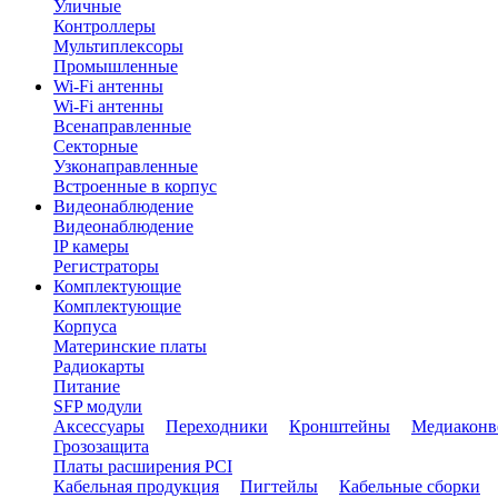
Уличные
Контроллеры
Мультиплексоры
Промышленные
Wi-Fi антенны
Wi-Fi антенны
Всенаправленные
Секторные
Узконаправленные
Встроенные в корпус
Видеонаблюдение
Видеонаблюдение
IP камеры
Регистраторы
Комплектующие
Комплектующие
Корпуса
Материнские платы
Радиокарты
Питание
SFP модули
Аксессуары
Переходники
Кронштейны
Медиаконв
Грозозащита
Платы расширения PCI
Кабельная продукция
Пигтейлы
Кабельные сборки