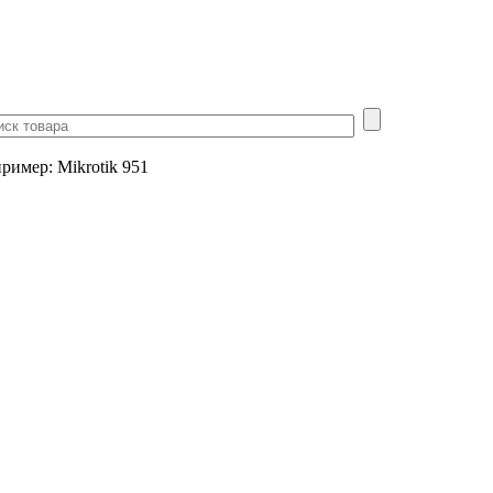
пример
:
Mikrotik 951