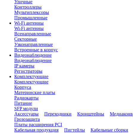
Уличные
Контроллеры
Мультиплексоры
Промышленные
Wi-Fi антенны
Wi-Fi антенны
Всенаправленные
Секторные
Узконаправленные
Встроенные в корпус
Видеонаблюдение
Видеонаблюдение
IP камеры
Регистраторы
Комплектующие
Комплектующие
Корпуса
Материнские платы
Радиокарты
Питание
SFP модули
Аксессуары
Переходники
Кронштейны
Медиаконв
Грозозащита
Платы расширения PCI
Кабельная продукция
Пигтейлы
Кабельные сборки