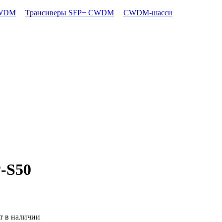
CWDM
Трансиверы SFP+ CWDM
CWDM-шасси
P-S50
т в наличии