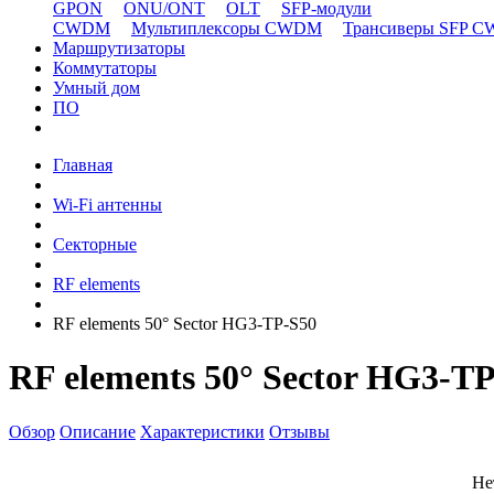
GPON
ONU/ONT
OLT
SFP-модули
CWDM
Мультиплексоры CWDM
Трансиверы SFP 
Маршрутизаторы
Коммутаторы
Умный дом
ПО
Главная
Wi-Fi антенны
Секторные
RF elements
RF elements 50° Sector HG3-TP-S50
RF elements 50° Sector HG3-T
Обзор
Описание
Характеристики
Отзывы
Не