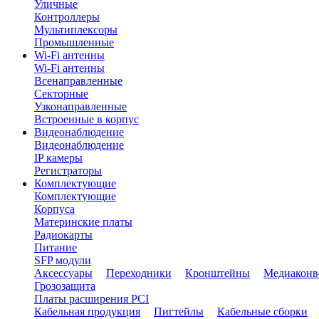
Уличные
Контроллеры
Мультиплексоры
Промышленные
Wi-Fi антенны
Wi-Fi антенны
Всенаправленные
Секторные
Узконаправленные
Встроенные в корпус
Видеонаблюдение
Видеонаблюдение
IP камеры
Регистраторы
Комплектующие
Комплектующие
Корпуса
Материнские платы
Радиокарты
Питание
SFP модули
Аксессуары
Переходники
Кронштейны
Медиаконв
Грозозащита
Платы расширения PCI
Кабельная продукция
Пигтейлы
Кабельные сборки