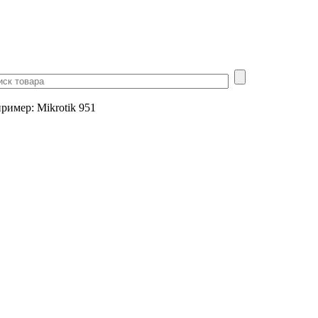
пример
:
Mikrotik 951