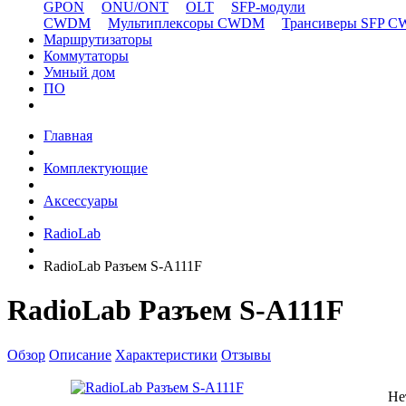
GPON
ONU/ONT
OLT
SFP-модули
CWDM
Мультиплексоры CWDM
Трансиверы SFP 
Маршрутизаторы
Коммутаторы
Умный дом
ПО
Главная
Комплектующие
Аксессуары
RadioLab
RadioLab Разъем S-A111F
RadioLab Разъем S-A111F
Обзор
Описание
Характеристики
Отзывы
Не