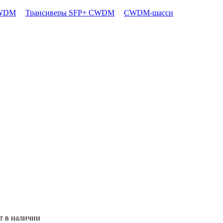
CWDM
Трансиверы SFP+ CWDM
CWDM-шасси
т в наличии