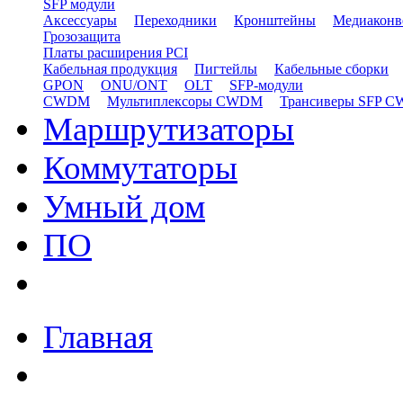
SFP модули
Аксессуары
Переходники
Кронштейны
Медиаконв
Грозозащита
Платы расширения PCI
Кабельная продукция
Пигтейлы
Кабельные сборки
GPON
ONU/ONT
OLT
SFP-модули
CWDM
Мультиплексоры CWDM
Трансиверы SFP 
Маршрутизаторы
Коммутаторы
Умный дом
ПО
Главная