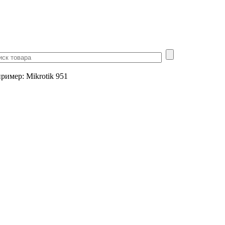
пример
:
Mikrotik 951