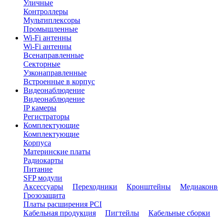
Уличные
Контроллеры
Мультиплексоры
Промышленные
Wi-Fi антенны
Wi-Fi антенны
Всенаправленные
Секторные
Узконаправленные
Встроенные в корпус
Видеонаблюдение
Видеонаблюдение
IP камеры
Регистраторы
Комплектующие
Комплектующие
Корпуса
Материнские платы
Радиокарты
Питание
SFP модули
Аксессуары
Переходники
Кронштейны
Медиаконв
Грозозащита
Платы расширения PCI
Кабельная продукция
Пигтейлы
Кабельные сборки