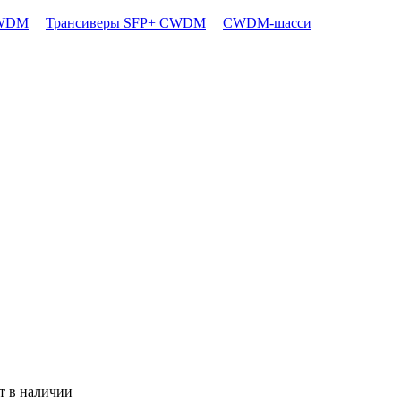
CWDM
Трансиверы SFP+ CWDM
CWDM-шасси
т в наличии