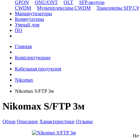
GPON
ONU/ONT
OLT
SFP-модули
CWDM
Мультиплексоры CWDM
Трансиверы SFP 
Маршрутизаторы
Коммутаторы
Умный дом
ПО
Главная
Комплектующие
Кабельная продукция
Nikomax
Nikomax S/FTP 3м
Nikomax S/FTP 3м
Обзор
Описание
Характеристики
Отзывы
Не