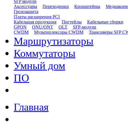
SFP модули
Аксессуары
Переходники
Кронштейны
Медиаконв
Грозозащита
Платы расширения PCI
Кабельная продукция
Пигтейлы
Кабельные сборки
GPON
ONU/ONT
OLT
SFP-модули
CWDM
Мультиплексоры CWDM
Трансиверы SFP 
Маршрутизаторы
Коммутаторы
Умный дом
ПО
Главная