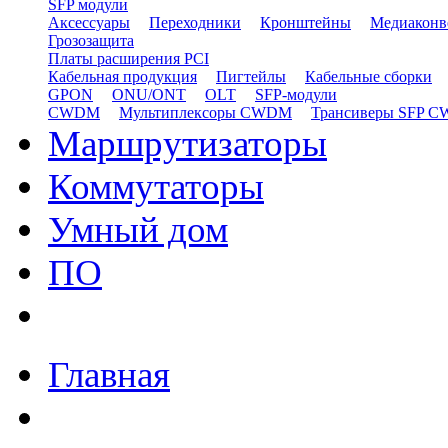
SFP модули
Аксессуары
Переходники
Кронштейны
Медиаконв
Грозозащита
Платы расширения PCI
Кабельная продукция
Пигтейлы
Кабельные сборки
GPON
ONU/ONT
OLT
SFP-модули
CWDM
Мультиплексоры CWDM
Трансиверы SFP 
Маршрутизаторы
Коммутаторы
Умный дом
ПО
Главная