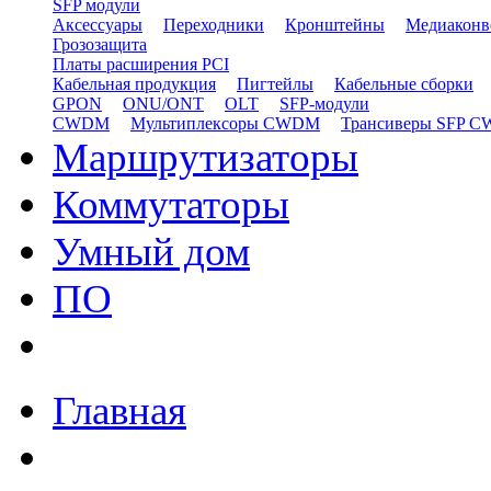
SFP модули
Аксессуары
Переходники
Кронштейны
Медиаконв
Грозозащита
Платы расширения PCI
Кабельная продукция
Пигтейлы
Кабельные сборки
GPON
ONU/ONT
OLT
SFP-модули
CWDM
Мультиплексоры CWDM
Трансиверы SFP 
Маршрутизаторы
Коммутаторы
Умный дом
ПО
Главная