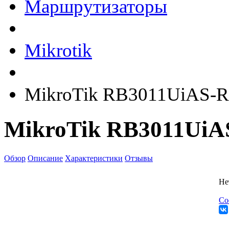
Маршрутизаторы
Mikrotik
MikroTik RB3011UiAS-
MikroTik RB3011Ui
Обзор
Описание
Характеристики
Отзывы
Не
Со