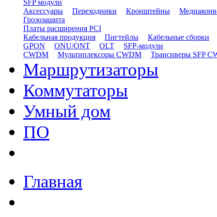
SFP модули
Аксессуары
Переходники
Кронштейны
Медиаконв
Грозозащита
Платы расширения PCI
Кабельная продукция
Пигтейлы
Кабельные сборки
GPON
ONU/ONT
OLT
SFP-модули
CWDM
Мультиплексоры CWDM
Трансиверы SFP 
Маршрутизаторы
Коммутаторы
Умный дом
ПО
Главная