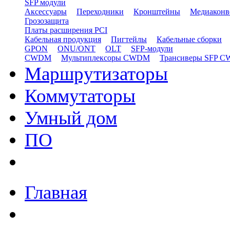
SFP модули
Аксессуары
Переходники
Кронштейны
Медиаконв
Грозозащита
Платы расширения PCI
Кабельная продукция
Пигтейлы
Кабельные сборки
GPON
ONU/ONT
OLT
SFP-модули
CWDM
Мультиплексоры CWDM
Трансиверы SFP 
Маршрутизаторы
Коммутаторы
Умный дом
ПО
Главная