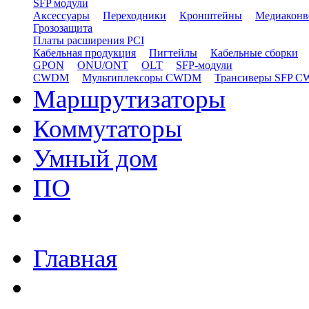
SFP модули
Аксессуары
Переходники
Кронштейны
Медиаконв
Грозозащита
Платы расширения PCI
Кабельная продукция
Пигтейлы
Кабельные сборки
GPON
ONU/ONT
OLT
SFP-модули
CWDM
Мультиплексоры CWDM
Трансиверы SFP 
Маршрутизаторы
Коммутаторы
Умный дом
ПО
Главная