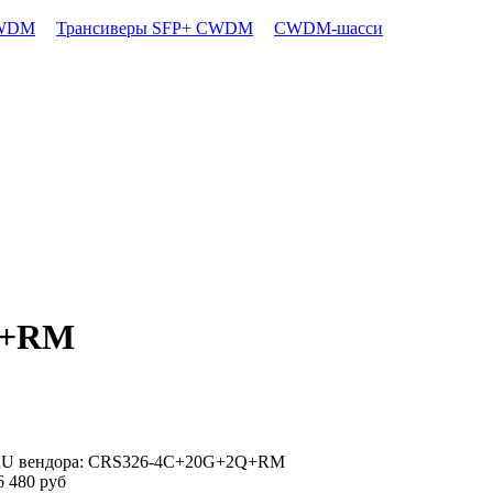
CWDM
Трансиверы SFP+ CWDM
CWDM-шасси
Q+RM
U вендора: CRS326-4C+20G+2Q+RM
6 480
руб