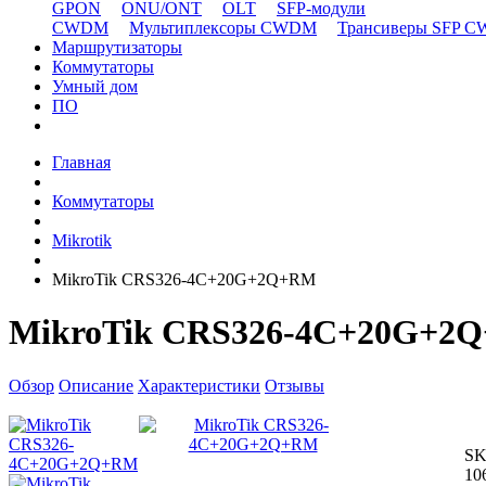
GPON
ONU/ONT
OLT
SFP-модули
CWDM
Мультиплексоры CWDM
Трансиверы SFP 
Маршрутизаторы
Коммутаторы
Умный дом
ПО
Главная
Коммутаторы
Mikrotik
MikroTik CRS326-4C+20G+2Q+RM
MikroTik CRS326-4C+20G+2
Обзор
Описание
Характеристики
Отзывы
SK
10