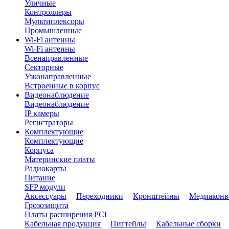
Уличные
Контроллеры
Мультиплексоры
Промышленные
Wi-Fi антенны
Wi-Fi антенны
Всенаправленные
Секторные
Узконаправленные
Встроенные в корпус
Видеонаблюдение
Видеонаблюдение
IP камеры
Регистраторы
Комплектующие
Комплектующие
Корпуса
Материнские платы
Радиокарты
Питание
SFP модули
Аксессуары
Переходники
Кронштейны
Медиаконв
Грозозащита
Платы расширения PCI
Кабельная продукция
Пигтейлы
Кабельные сборки