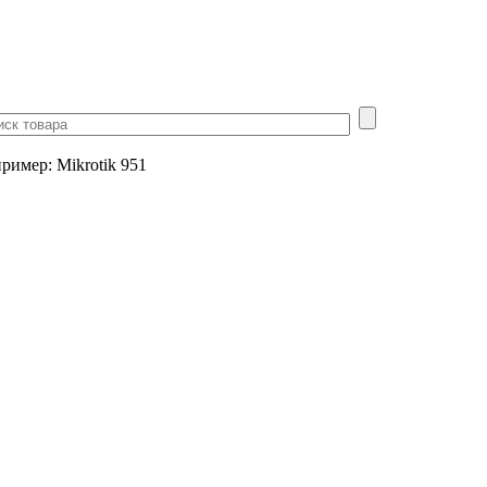
пример
:
Mikrotik 951