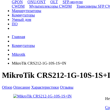
GPON
ONU/ONT
OLT
SFP-модули
CWDM
Мультиплексоры CWDM
Трансиверы SFP 
Маршрутизаторы
Коммутаторы
Умный дом
ПО
Главная
Коммутаторы
Mikrotik
MikroTik CRS212-1G-10S-1S+IN
MikroTik CRS212-1G-10S-1S+
Обзор
Описание
Характеристики
Отзывы
Не
Со