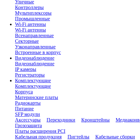
Уличные
Контроллеры
Мультиплексоры
Промышленные
Wi-Fi антенны
Wi-Fi антенны
Всенаправленные
Секторные
Узконаправленные
Встроенные в корпус
Видеонаблюдение
Видеонаблюдение
IP камеры
Регистраторы
Комплектующие
Комплектующие
Корпуса
Материнские платы
Радиокарты
Питание
SFP модули
Аксессуары
Переходники
Кронштейны
Медиаконв
Грозозащита
Платы расширения PCI
Кабельная продукция
Пигтейлы
Кабельные сборки