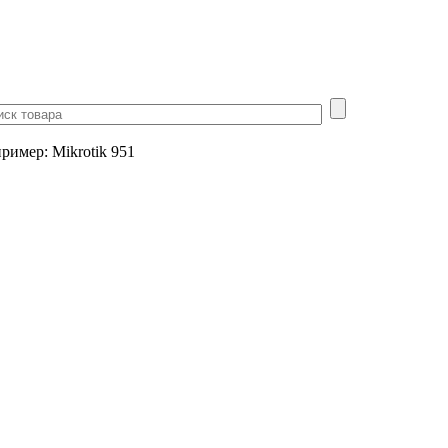
пример
:
Mikrotik 951