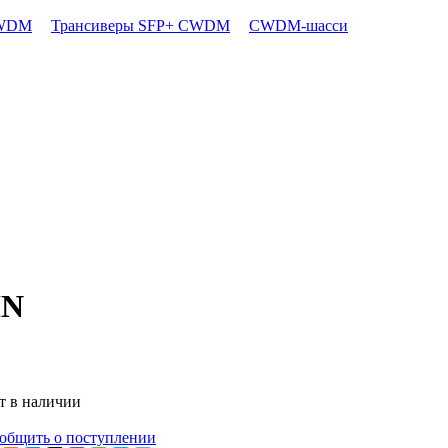
CWDM
Трансиверы SFP+ CWDM
CWDM-шасси
IN
т в наличии
общить о поступлении