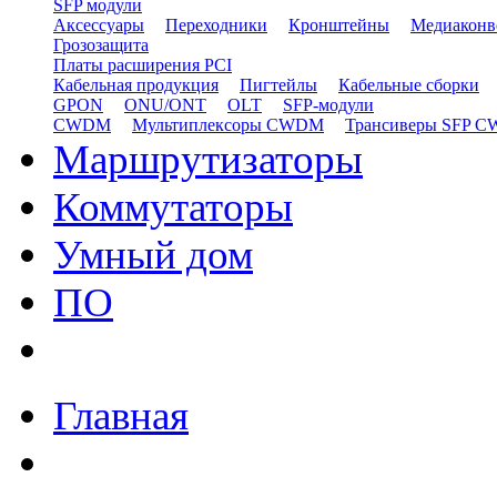
SFP модули
Аксессуары
Переходники
Кронштейны
Медиаконв
Грозозащита
Платы расширения PCI
Кабельная продукция
Пигтейлы
Кабельные сборки
GPON
ONU/ONT
OLT
SFP-модули
CWDM
Мультиплексоры CWDM
Трансиверы SFP 
Маршрутизаторы
Коммутаторы
Умный дом
ПО
Главная