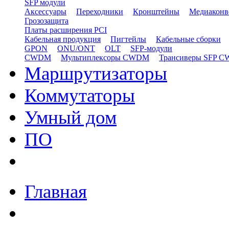
SFP модули
Аксессуары
Переходники
Кронштейны
Медиаконв
Грозозащита
Платы расширения PCI
Кабельная продукция
Пигтейлы
Кабельные сборки
GPON
ONU/ONT
OLT
SFP-модули
CWDM
Мультиплексоры CWDM
Трансиверы SFP 
Маршрутизаторы
Коммутаторы
Умный дом
ПО
Главная