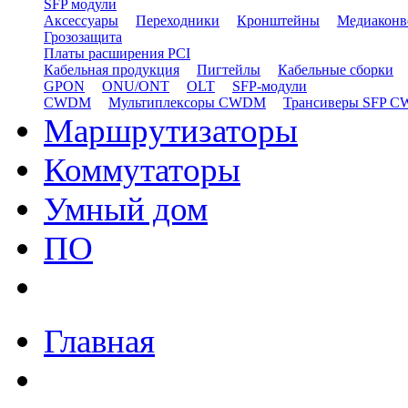
SFP модули
Аксессуары
Переходники
Кронштейны
Медиаконв
Грозозащита
Платы расширения PCI
Кабельная продукция
Пигтейлы
Кабельные сборки
GPON
ONU/ONT
OLT
SFP-модули
CWDM
Мультиплексоры CWDM
Трансиверы SFP 
Маршрутизаторы
Коммутаторы
Умный дом
ПО
Главная