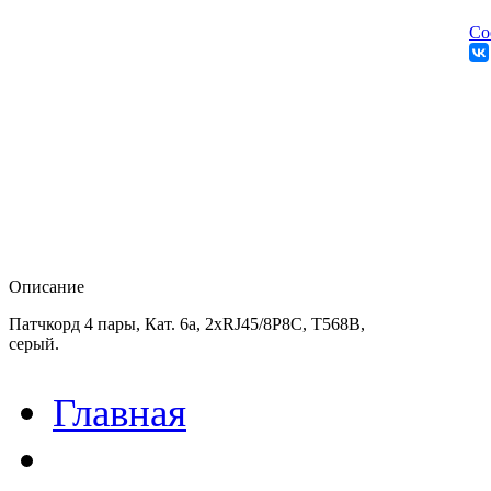
Со
Описание
Патчкорд 4 пары, Кат. 6а, 2xRJ45/8P8C, T568B,
серый.
Главная