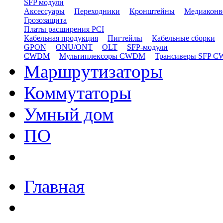
SFP модули
Аксессуары
Переходники
Кронштейны
Медиаконв
Грозозащита
Платы расширения PCI
Кабельная продукция
Пигтейлы
Кабельные сборки
GPON
ONU/ONT
OLT
SFP-модули
CWDM
Мультиплексоры CWDM
Трансиверы SFP 
Маршрутизаторы
Коммутаторы
Умный дом
ПО
Главная