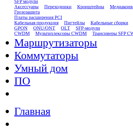
SFP модули
Аксессуары
Переходники
Кронштейны
Медиаконв
Грозозащита
Платы расширения PCI
Кабельная продукция
Пигтейлы
Кабельные сборки
GPON
ONU/ONT
OLT
SFP-модули
CWDM
Мультиплексоры CWDM
Трансиверы SFP 
Маршрутизаторы
Коммутаторы
Умный дом
ПО
Главная