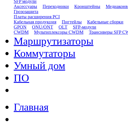
SFP модули
Аксессуары
Переходники
Кронштейны
Медиаконв
Грозозащита
Платы расширения PCI
Кабельная продукция
Пигтейлы
Кабельные сборки
GPON
ONU/ONT
OLT
SFP-модули
CWDM
Мультиплексоры CWDM
Трансиверы SFP 
Маршрутизаторы
Коммутаторы
Умный дом
ПО
Главная